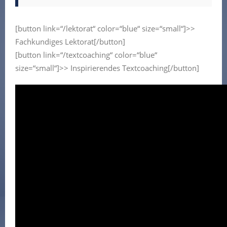
[button link=“/lektorat“ color=“blue“ size=“small“]>>
Fachkundiges Lektorat[/button]
[button link=“/textcoaching“ color=“blue“
size=“small“]>> Inspirierendes Textcoaching[/button]